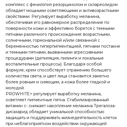
комплекс с фенилэтил резорцинолом и склареолидом
обладает мощными осветляющими и антивозрастными
свойствами. Регулирует выработку меланина,
обеспечивая его равномерное распределение по
поверхности кожи и эффективно борется с темными
пятнами различного происхождения: возрастными,
солнечными, гормональной и/или связанной с
беременностью гиперпигментацией, пятнами постакне
и темными пятнами, вызванными агрессивными
процедурами (депиляция, пилинги и локальные
воспалительные процессы). Благодаря особой
формуле, крем способствует отражению большего
количества света, и цвет лица становится заметно
более ровным и сияющим, а кожа более гладкой и
молодой.
PROWHITE+ регулирует выработку меланина,
осветляет пигментные пятна. Стабилизированный
витамин с- снижает накопление меланина Трегалоза-
дисахарид обладает уникальной способностью
защищать и поддерживать жизнедеятельность клеток
при неблагоприятном воздействии окружающей