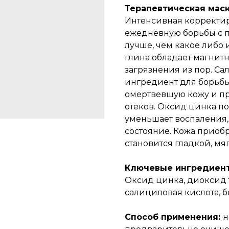
Терапевтическая маск
Интенсивная корректи
ежедневную борьбы с п
лучше, чем какое либо
глина обладает магнит
загрязнения из пор. Са
ингредиент для борьб
омертвевшую кожу и п
отеков. Оксид цинка по
уменьшает воспаления,
состояние. Кожа приобр
становится гладкой, мяг
Ключевые ингредиен
Оксид цинка, диоксид т
салициловая кислота, б
Способ применения:
н