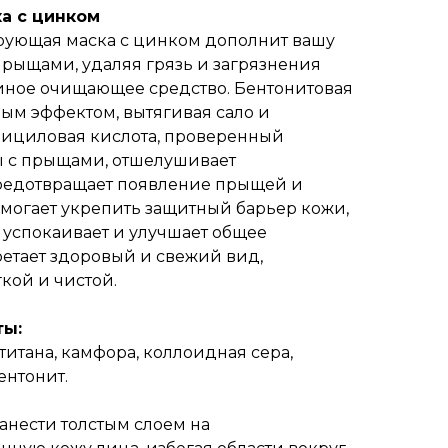
а с цинком
рующая маска с цинком дополнит вашу
рыщами, удаляя грязь и загрязнения
 иное очищающее средство. Бентонитовая
ным эффектом, вытягивая сало и
лициловая кислота, проверенный
ы с прыщами, отшелушивает
редотвращает появление прыщей и
могает укрепить защитный барьер кожи,
 успокаивает и улучшает общее
етает здоровый и свежий вид,
кой и чистой.
ты:
итана, камфора, коллоидная сера,
ентонит.
анести толстым слоем на