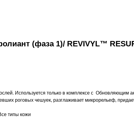
фолиант (фаза 1)/ REVIVYL™ RE
слей. Используется только в комплексе с Обновляющим ак
вших роговых чешуек, разглаживает микрорельеф, придает
Все типы кожи