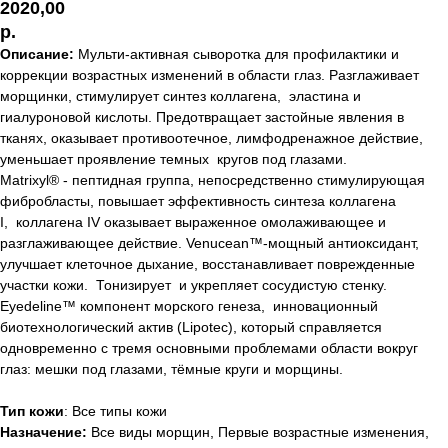
2020,00
р.
Описание:
Мульти-активная сыворотка для профилактики и
коррекции возрастных изменений в области глаз. Разглаживает
морщинки, стимулирует синтез коллагена, эластина и
гиалуроновой кислоты. Предотвращает застойные явления в
тканях, оказывает противоотечное, лимфодренажное действие,
уменьшает проявление темных кругов под глазами.
Matrixyl® - пептидная группа, непосредственно стимулирующая
фибробласты, повышает эффективность синтеза коллагена
I, коллагена IV оказывает выраженное омолаживающее и
разглаживающее действие. Venucean™-мощный антиоксидант,
улучшает клеточное дыхание, восстанавливает поврежденные
участки кожи. Тонизирует и укрепляет сосудистую стенку.
Eyedeline™ компонент морского генеза, инновационный
биотехнологический актив (Lipotec), который справляется
одновременно с тремя основными проблемами области вокруг
глаз: мешки под глазами, тёмные круги и морщины.
Тип кожи
: Все типы кожи
Назначение:
Все виды морщин, Первые возрастные изменения,