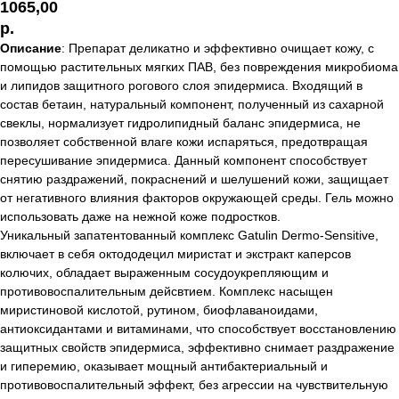
1065,00
р.
Описание
: Препарат деликатно и эффективно очищает кожу, с
помощью растительных мягких ПАВ, без повреждения микробиома
и липидов защитного рогового слоя эпидермиса. Входящий в
состав бетаин, натуральный компонент, полученный из сахарной
свеклы, нормализует гидролипидный баланс эпидермиса, не
позволяет собственной влаге кожи испаряться, предотвращая
пересушивание эпидермиса. Данный компонент способствует
снятию раздражений, покраснений и шелушений кожи, защищает
от негативного влияния факторов окружающей среды. Гель можно
использовать даже на нежной коже подростков.
Уникальный запатентованный комплекс Gatulin Dermo-Sensitive,
включает в себя октододецил миристат и экстракт каперсов
колючих, обладает выраженным сосудоукрепляющим и
противовоспалительным дейсвтием. Комплекс насыщен
миристиновой кислотой, рутином, биофлаваноидами,
антиоксидантами и витаминами, что способствует восстановлению
защитных свойств эпидермиса, эффективно снимает раздражение
и гиперемию, оказывает мощный антибактериальный и
противовоспалительный эффект, без агрессии на чувствительную