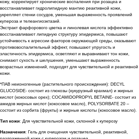
кожу, корректирует хронические воспаления при розацеа и
восстанавливает гидролипидную мантию реактивной кожи,
укрепляет стенки сосудов, уменьшая выраженность проявлений
купероза и телеангиоэктазий.
Экстракт фарфорового цветка и линолевая кислота эффективно
восстанавливают липидную структуру эпидермиса, повышают
устойчивость к агрессии факторов окружающей среды, оказывают
противовоспалительный эффект, повышают упругость и
эластичность эпидермиса, осветляют и выравнивают тон кожи,
снимают сухость и шелушения, уменьшают выраженность
возрастных изменений, подходят для чувствительной и реактивной
кожи.
*ПАВ неионогенные (растительного происхождения): DECYL
GLUCOSIDE- состоит из глюкозы (кукурузный крахмал) и жирных
кислот (кокосовых орех); COCAMIDOPROPYL BETAINE- состоит из
амидов жирных кислот (кокосовое масло), POLYSORBATE 20 –
состоит из сорбита (фрукты) и жирные кислоты (кокосовое масло).
Тип кожи
: Для чувствительной кожи, склонной к куперозу
Назначения
: Гель для очищения чувствительной, реактивной,
раздраженной кожи с куперозом и розацеа.