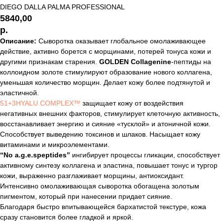
DIEGO DALLA PALMA PROFESSIONAL
5840,00
р.
Описание:
Сыворотка оказывает глобальное омолаживающее
действие, активно борется с морщинами, потерей тонуса кожи и
другими признакам старения.
GOLDEN Collagenine
-пептиды на
коллоидном золоте стимулируют образование нового коллагена,
уменьшая количество морщин. Делает кожу более подтянутой и
эластичной.
51+3HYALU COMPLEX™
защищает кожу от воздействия
негативных внешних факторов, стимулирует клеточную активность,
восстанавливает энергию и сияние «тусклой» и атоничной кожи.
Способствует выведению токсинов и шлаков. Насыщает кожу
витаминами и микроэлементами.
“No a.g.e.speptides”
ингибирует процессы гликации, способствует
активному синтезу коллагена и эластина, повышает тонус и тургор
кожи, выраженно разглаживает морщины, антиоксидант.
Интенсивно омолаживающая сыворотка обогащена золотым
пигментом, который при нанесении придает сияние.
Благодаря быстро впитывающейся бархатистой текстуре, кожа
сразу становится более гладкой и яркой.